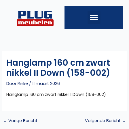
Ga
naar
de
inhoud
Hanglamp 160 cm zwart
nikkel II Down (158-002)
Door
Rinke
/
11 maart 2026
Hanglamp 160 cm zwart nikkel II Down (158-002)
←
Vorige Bericht
Volgende Bericht
→